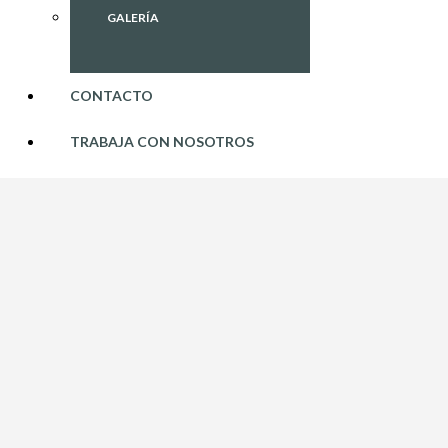
GALERÍA
CONTACTO
TRABAJA CON NOSOTROS
UNIÓN,
SENSIBILIDAD
Y
ADAPTABILIDAD:
TRES
PALABRAS
QUE
SOBRE
SALEN
EN
EL
PROGRAMA
DIMF
Lograr una articulación exitosa entre
beneficiarios y programa en medio de la
pandemia
por Covid-19, es uno de los principales